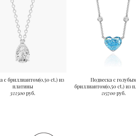
а с бриллиантом(0,50 ct.) из
Подвеска с голубы
платины
бриллиантом(0,50 ct.) из 
322500
руб.
215700
руб.