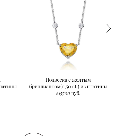
м
Подвеска с жёлтым
Подвеск
платины
бриллиантом(0,50 ct.) из платины
215700
руб.