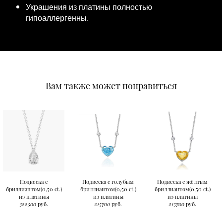
Украшения из платины полностью
гипоаллергенны.
Вам также может понравиться
Подвеска с
Подвеска с голубым
Подвеска с жёлтым
бриллиантом(0,50 ct.)
бриллиантом(0,50 ct.)
бриллиантом(0,50 ct.)
из платины
из платины
из платины
322500
руб.
215700
руб.
215700
руб.