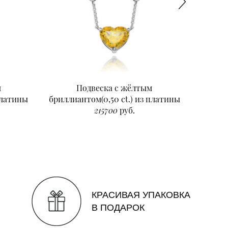
м
Подвеска с жёлтым
Подвеск
платины
бриллиантом(0,50 ct.) из платины
215700
руб.
КРАСИВАЯ УПАКОВКА
В ПОДАРОК