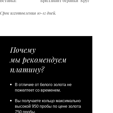
Вставка:
Бриллиант огранки "Круг"
Срок изготовления 10-12 дней.
Почему
мы рекомендуем
платину?
В отличие от белого золота не
пожелтеет со временем.
Вы получаете кольцо максимально
высокой 950 пробы по цене золота
750 пробы.