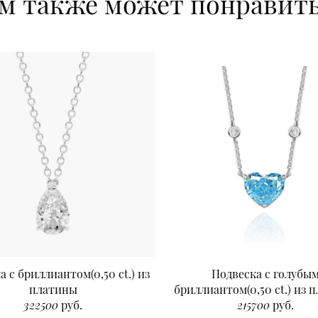
м также может понравит
а с бриллиантом(0,50 ct.) из
Подвеска с голубы
платины
бриллиантом(0,50 ct.) из 
322500
руб.
215700
руб.