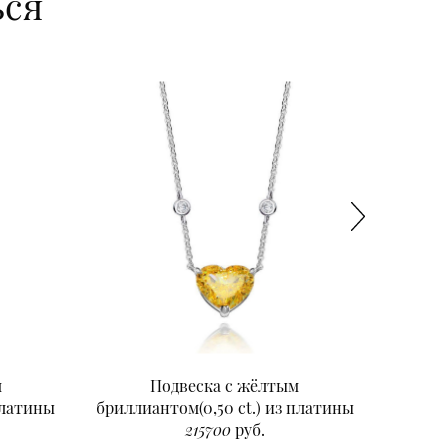
ься
м
Подвеска с жёлтым
Подвеск
платины
бриллиантом(0,50 ct.) из платины
215700
руб.