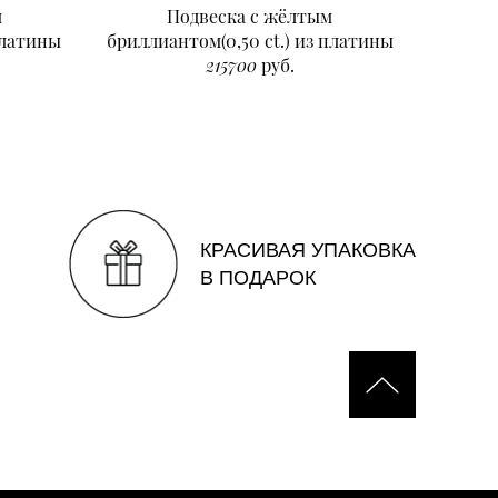
м
Подвеска с жёлтым
Подвеск
платины
бриллиантом(0,50 ct.) из платины
215700
руб.
КРАСИВАЯ УПАКОВКА
В ПОДАРОК