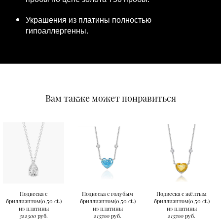
Украшения из платины полностью
гипоаллергенны.
Вам также может понравиться
Подвеска с
Подвеска с голубым
Подвеска с жёлтым
бриллиантом(0,50 ct.)
бриллиантом(0,50 ct.)
бриллиантом(0,50 ct.)
из платины
из платины
из платины
322500
руб.
215700
руб.
215700
руб.