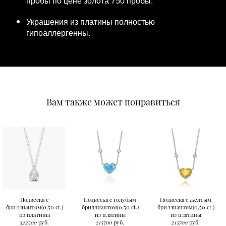
пробы по цене золота 750 пробы.
Украшения из платины полностью
гипоаллергенны.
Вам также может понравиться
Подвеска с
Подвеска с голубым
Подвеска с жёлтым
бриллиантом(0,50 ct.)
бриллиантом(0,50 ct.)
бриллиантом(0,50 ct.)
из платины
из платины
из платины
322500
руб.
215700
руб.
215700
руб.