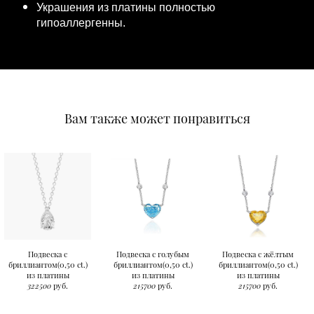
Украшения из платины полностью
гипоаллергенны.
Вам также может понравиться
Подвеска с
Подвеска с голубым
Подвеска с жёлтым
бриллиантом(0,50 ct.)
бриллиантом(0,50 ct.)
бриллиантом(0,50 ct.)
из платины
из платины
из платины
322500
руб.
215700
руб.
215700
руб.