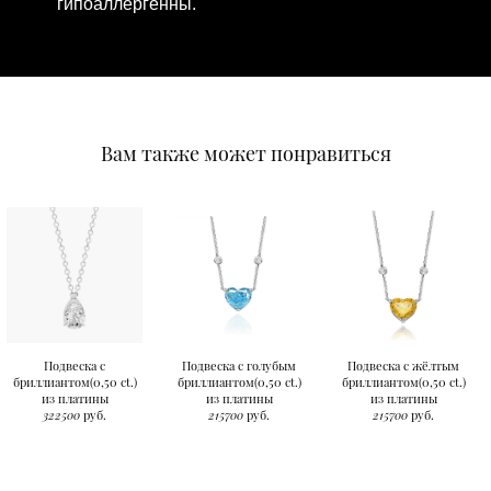
гипоаллергенны.
Вам также может понравиться
Подвеска с
Подвеска с голубым
Подвеска с жёлтым
бриллиантом(0,50 ct.)
бриллиантом(0,50 ct.)
бриллиантом(0,50 ct.)
из платины
из платины
из платины
322500
руб.
215700
руб.
215700
руб.