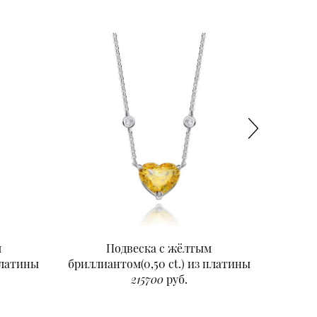
м
Подвеска с жёлтым
Подвеск
платины
бриллиантом(0,50 ct.) из платины
215700
руб.