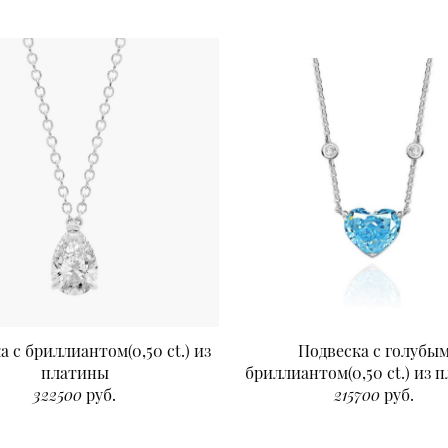
а с бриллиантом(0,50 ct.) из
Подвеска с голубы
платины
бриллиантом(0,50 ct.) из 
322500
руб.
215700
руб.