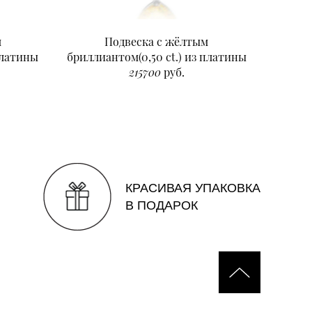
м
Подвеска с жёлтым
Подвеск
платины
бриллиантом(0,50 ct.) из платины
215700
руб.
КРАСИВАЯ УПАКОВКА
В ПОДАРОК