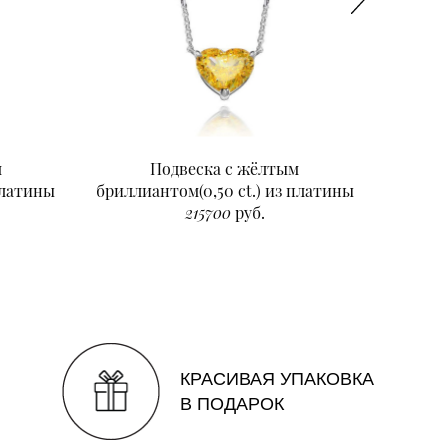
м
Подвеска с жёлтым
Подвеск
платины
бриллиантом(0,50 ct.) из платины
215700
руб.
КРАСИВАЯ УПАКОВКА
В ПОДАРОК