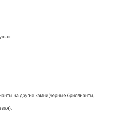
руша»
ианты на другие камни(черные бриллианты,
евая).