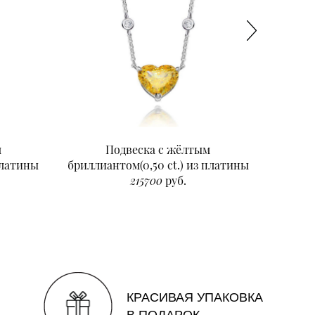
м
Подвеска с жёлтым
Подвеск
платины
бриллиантом(0,50 ct.) из платины
215700
руб.
КРАСИВАЯ УПАКОВКА
В ПОДАРОК