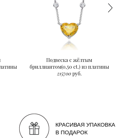
м
Подвеска с жёлтым
Подвеск
платины
бриллиантом(0,50 ct.) из платины
215700
руб.
КРАСИВАЯ УПАКОВКА
В ПОДАРОК