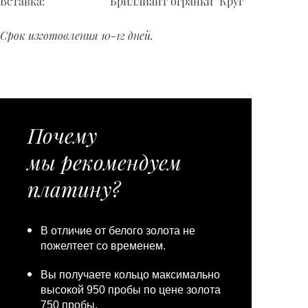
Вставка:
Бриллиант огранки "Круг"
Срок изготовления 10-12 дней.
Почему
мы рекомендуем
платину?
В отличие от белого золота не
пожелтеет со временем.
Вы получаете кольцо максимально
высокой 950 пробы по цене золота
750 пробы.