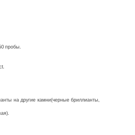
50 пробы.
t.
ианты на другие камни(черные бриллианты,
ая).