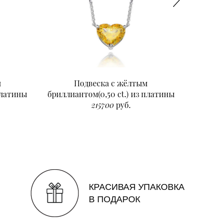
м
Подвеска с жёлтым
Подвеск
платины
бриллиантом(0,50 ct.) из платины
215700
руб.
КРАСИВАЯ УПАКОВКА
В ПОДАРОК