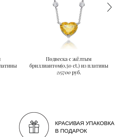
м
Подвеска с жёлтым
Подвеск
платины
бриллиантом(0,50 ct.) из платины
215700
руб.
КРАСИВАЯ УПАКОВКА
В ПОДАРОК