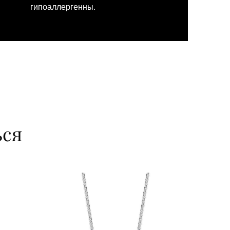
гипоаллергенны.
ься