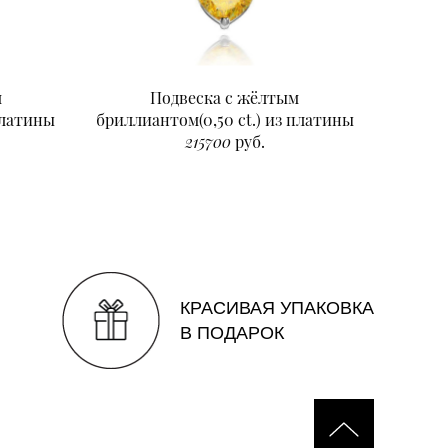
м
Подвеска с жёлтым
Подвеск
платины
бриллиантом(0,50 ct.) из платины
215700
руб.
КРАСИВАЯ УПАКОВКА
В ПОДАРОК