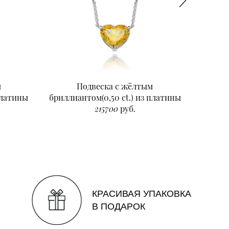
м
Подвеска с жёлтым
Подвеск
платины
бриллиантом(0,50 ct.) из платины
215700
руб.
КРАСИВАЯ УПАКОВКА
В ПОДАРОК