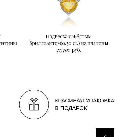
м
Подвеска с жёлтым
Подвеск
платины
бриллиантом(0,50 ct.) из платины
215700
руб.
КРАСИВАЯ УПАКОВКА
В ПОДАРОК