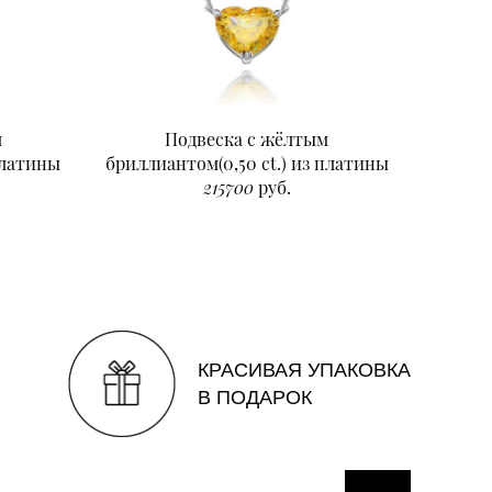
м
Подвеска с жёлтым
Подвеск
платины
бриллиантом(0,50 ct.) из платины
215700
руб.
КРАСИВАЯ УПАКОВКА
В ПОДАРОК