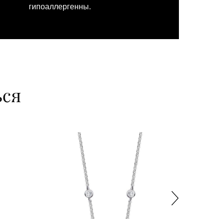
гипоаллергенны.
ься