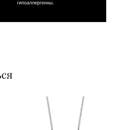
гипоаллергенны.
ься