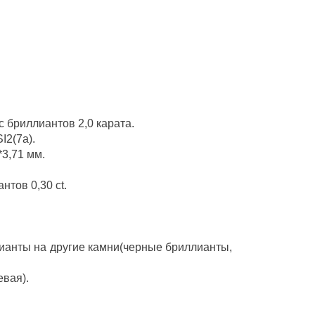
 бриллиантов 2,0 карата.
I2(7a).
*3,71 мм.
нтов 0,30 ct.
ианты на другие камни(черные бриллианты,
евая).