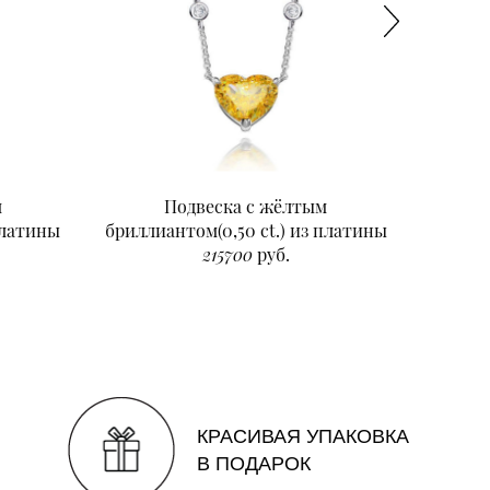
м
Подвеска с жёлтым
Подвеск
платины
бриллиантом(0,50 ct.) из платины
215700
руб.
КРАСИВАЯ УПАКОВКА
В ПОДАРОК