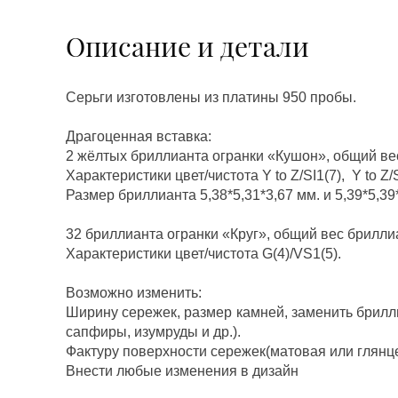
Описание и детали
Серьги изготовлены из платины 950 пробы.
Драгоценная вставка:
2 жёлтых бриллианта огранки «Кушон», общий вес
Характеристики цвет/чистота Y to Z/SI1(7), Y to Z/S
Размер бриллианта 5,38*5,31*3,67 мм. и 5,39*5,39
32 бриллианта огранки «Круг», общий вес бриллиа
Характеристики цвет/чистота G(4)/VS1(5).
Возможно изменить:
Ширину сережек, размер камней, заменить брилл
сапфиры, изумруды и др.).
Фактуру поверхности сережек(матовая или глянц
Внести любые изменения в дизайн