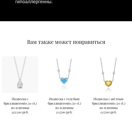
гипоаллергенны.
Вам также может понравиться
Подвеска с
Подвеска с голубым
Подвеска с жёлтым
бриллиантом(0,50 ct.)
бриллиантом(0,50 ct.)
бриллиантом(0,50 ct.)
из платины
из платины
из платины
322500
руб.
215700
руб.
215700
руб.