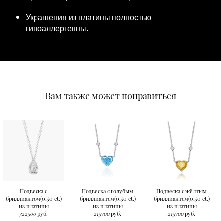
Украшения из платины полностью
гипоаллергенны.
Вам также может понравиться
Подвеска с
Подвеска с голубым
Подвеска с жёлтым
бриллиантом(0,50 ct.)
бриллиантом(0,50 ct.)
бриллиантом(0,50 ct.)
из платины
из платины
из платины
322500
руб.
215700
руб.
215700
руб.