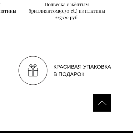
м
Подвеска с жёлтым
Подвеск
платины
бриллиантом(0,50 ct.) из платины
215700
руб.
КРАСИВАЯ УПАКОВКА
В ПОДАРОК