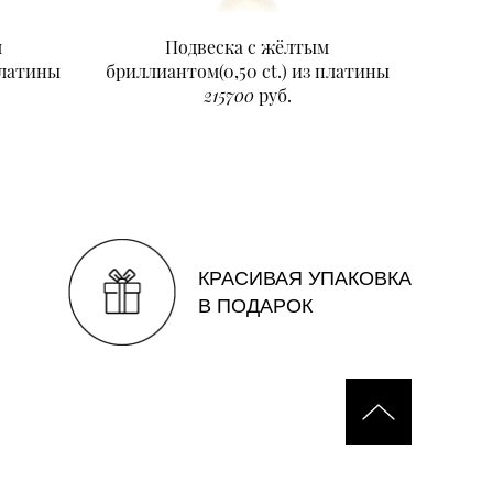
м
Подвеска с жёлтым
Подвеск
платины
бриллиантом(0,50 ct.) из платины
215700
руб.
КРАСИВАЯ УПАКОВКА
В ПОДАРОК