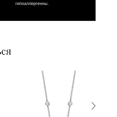
гипоаллергенны.
ься