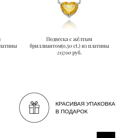
м
Подвеска с жёлтым
Подвеск
платины
бриллиантом(0,50 ct.) из платины
215700
руб.
КРАСИВАЯ УПАКОВКА
В ПОДАРОК