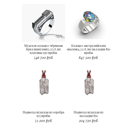
-15%
Мужское кольцо с чёрными
Кольцо с австралийским
бриллиантами(2,25 ct.)из
опалом(4,23 ct.)из палладия 850
платины 950 пробы
пробы
546 700 руб.
847 500 руб.
Подвеска мужская из серебра
Подвеска мужская из
925 пробы
палладия 850
53 200 руб.
204 720 руб.