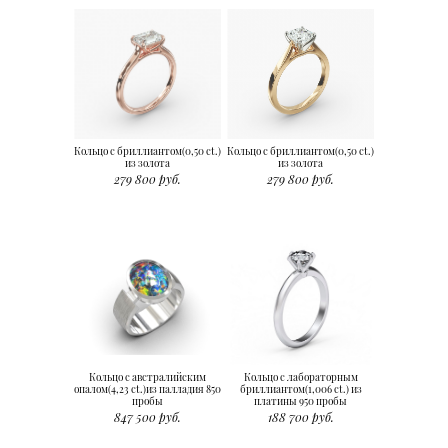
Кольцо с бриллиантом(0,50 ct.)
Кольцо с бриллиантом(0,50 ct.)
из золота
из золота
279 800 руб.
279 800 руб.
Кольцо с австралийским
Кольцо с лабораторным
опалом(4,23 ct.)из палладия 850
бриллиантом(1,006 ct.) из
пробы
платины 950 пробы
847 500 руб.
188 700 руб.