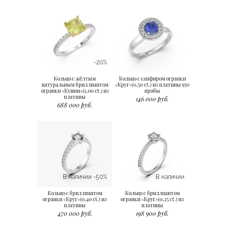
-20%
Кольцо с жёлтым
Кольцо с сапфиром огранки
натуральным бриллиантом
«Круг»(0,50 ct.) из платины 950
огранки «Кушон»(1,00 ct.) из
пробы
платины
146 000 руб.
688 000 руб.
В наличии -50%
В наличии
Кольцо с бриллиантом
Кольцо с бриллиантом
огранки «Круг»(0,40 ct.) из
огранки «Круг»(0,25 ct.) из
платины
платины
470 000 руб.
198 900 руб.