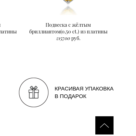
м
Подвеска с жёлтым
Подвеск
платины
бриллиантом(0,50 ct.) из платины
215700
руб.
КРАСИВАЯ УПАКОВКА
В ПОДАРОК