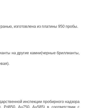
гранью, изготовлена из платины 950 пробы.
ианты на другие камни(черные бриллианты,
вая).
ударственной инспекции пробирного надзора
 Pd850, Au750, Au585) в соответствии с