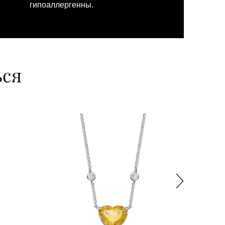
гипоаллергенны.
ься