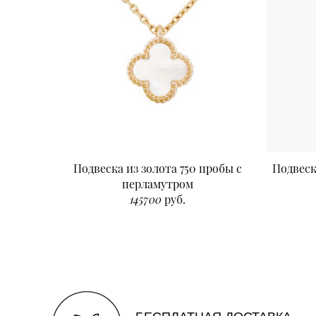
Подвеска из золота 750 пробы с
Подвеск
перламутром
145700
руб.