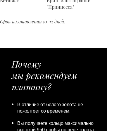
Вставка:
Бриллиант огранки
"Принцесса"
Срок изготовления 10-12 дней.
Почему
мы рекомендуем
платину?
В отличие от белого золота не
пожелтеет со временем.
Вы получаете кольцо максимально
высокой 950 пробы по цене золота