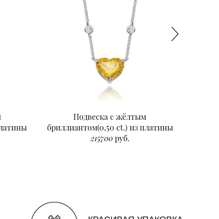
м
Подвеска с жёлтым
Подвеск
платины
бриллиантом(0,50 ct.) из платины
215700
руб.