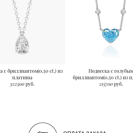
а с бриллиантом(0,50 ct.) из
Подвеска с голубы
платины
бриллиантом(0,50 ct.) из 
322500
руб.
215700
руб.