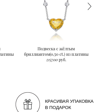
м
Подвеска с жёлтым
Подвеск
платины
бриллиантом(0,50 ct.) из платины
215700
руб.
КРАСИВАЯ УПАКОВКА
В ПОДАРОК