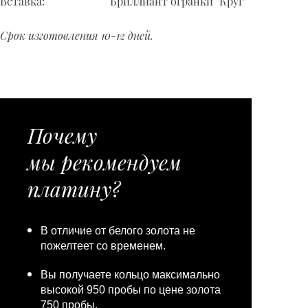
Вставка:
Бриллиант огранки "Круг"
Срок изготовления 10-12 дней.
Почему
мы рекомендуем
платину?
В отличие от белого золота не
пожелтеет со временем.
Вы получаете кольцо максимально
высокой 950 пробы по цене золота
750 пробы.