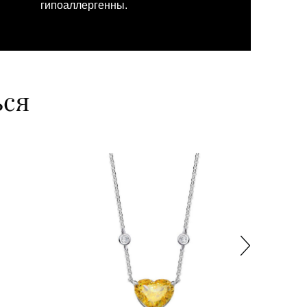
гипоаллергенны.
ься