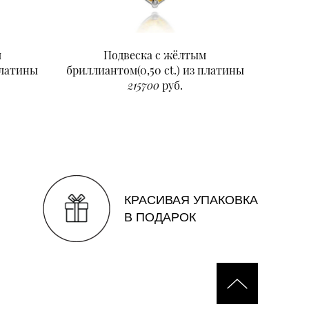
м
Подвеска с жёлтым
Подвеск
платины
бриллиантом(0,50 ct.) из платины
215700
руб.
КРАСИВАЯ УПАКОВКА
В ПОДАРОК