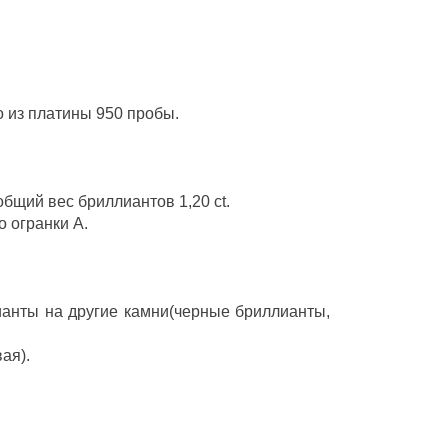
о из платины 950 пробы.
бщий вес бриллиантов 1,20 ct.
о огранки А.
ианты на другие камни(черные бриллианты,
ая).