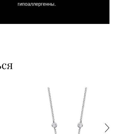
гипоаллергенны.
ься