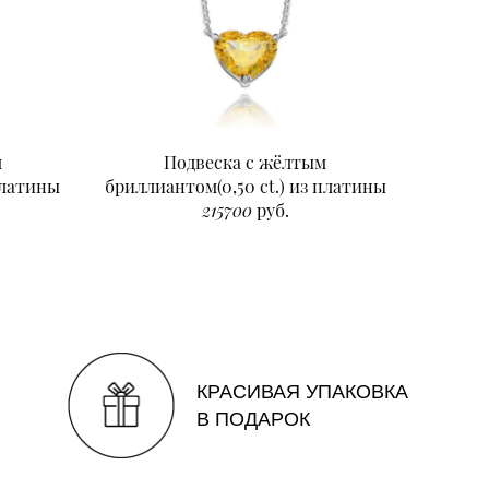
м
Подвеска с жёлтым
Подвеск
платины
бриллиантом(0,50 ct.) из платины
215700
руб.
КРАСИВАЯ УПАКОВКА
В ПОДАРОК