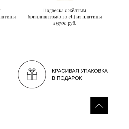
м
Подвеска с жёлтым
Подвеск
платины
бриллиантом(0,50 ct.) из платины
215700
руб.
КРАСИВАЯ УПАКОВКА
В ПОДАРОК