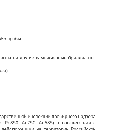
585 пробы.
ианты на другие камни(черные бриллианты,
ая).
ударственной инспекции пробирного надзора
 Pd850, Au750, Au585) в соответствии с
 действующими на территории Российской