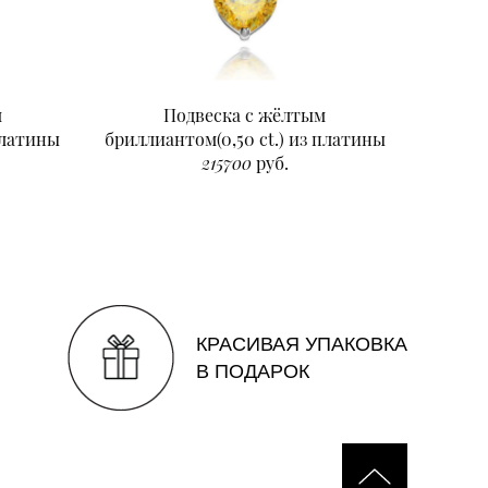
м
Подвеска с жёлтым
Подвеск
платины
бриллиантом(0,50 ct.) из платины
215700
руб.
КРАСИВАЯ УПАКОВКА
В ПОДАРОК