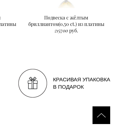
м
Подвеска с жёлтым
Подвеск
платины
бриллиантом(0,50 ct.) из платины
215700
руб.
КРАСИВАЯ УПАКОВКА
В ПОДАРОК