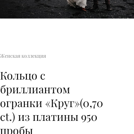
Женская коллекция
Кольцо с
бриллиантом
огранки «Круг»(0,70
ct.) из платины 950
пробы