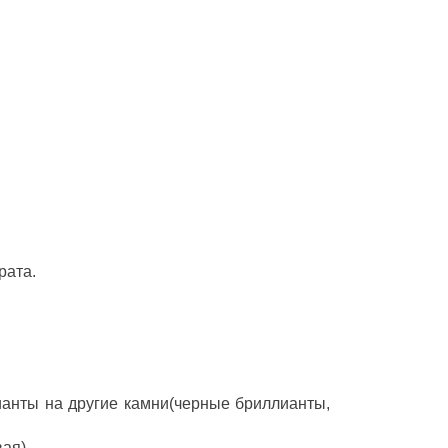
рата.
ианты на другие камни(черные бриллианты,
ая).