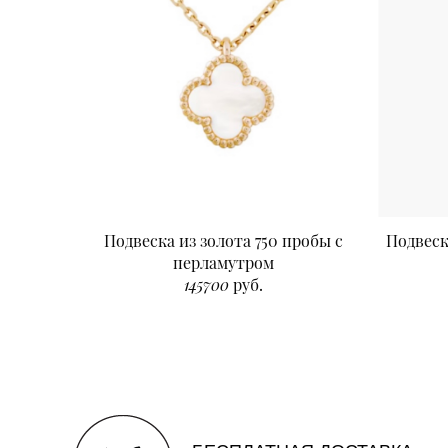
Подвеска из золота 750 пробы с
Подвеск
перламутром
145700
руб.