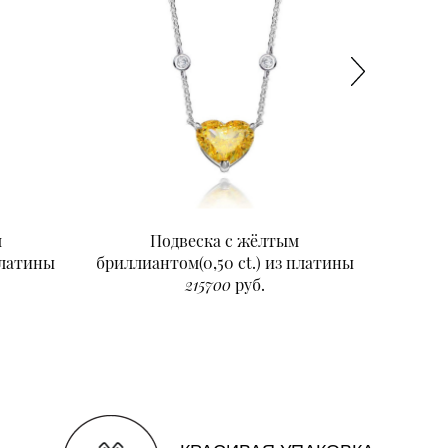
м
Подвеска с жёлтым
Подвеск
платины
бриллиантом(0,50 ct.) из платины
215700
руб.