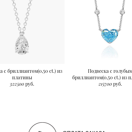
а с бриллиантом(0,50 ct.) из
Подвеска с голубы
платины
бриллиантом(0,50 ct.) из 
322500
руб.
215700
руб.