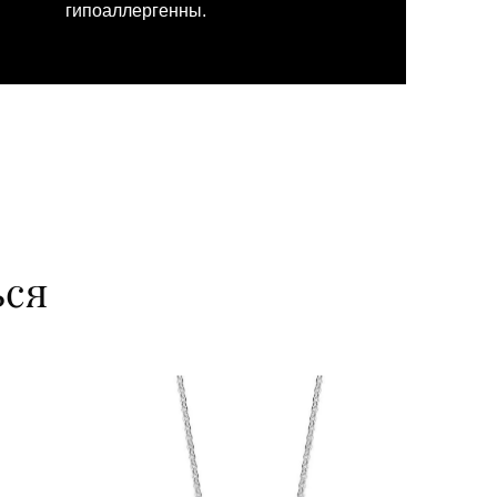
гипоаллергенны.
ься