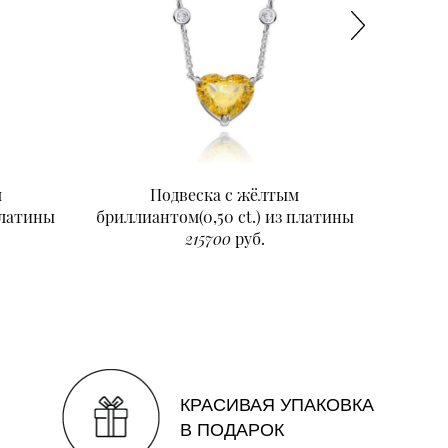
м
Подвеска с жёлтым
Подвеск
платины
бриллиантом(0,50 ct.) из платины
215700
руб.
КРАСИВАЯ УПАКОВКА
В ПОДАРОК