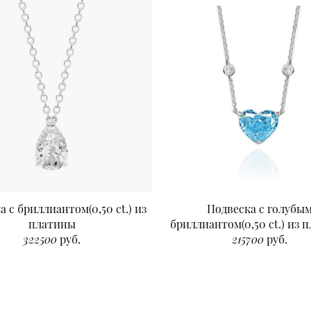
а с бриллиантом(0,50 ct.) из
Подвеска с голубы
платины
бриллиантом(0,50 ct.) из 
322500
руб.
215700
руб.