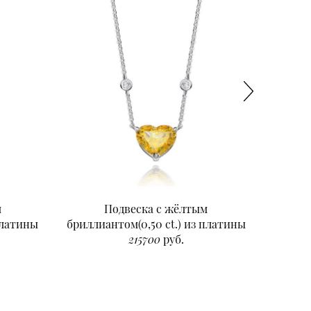
м
Подвеска с жёлтым
Подвеск
платины
бриллиантом(0,50 ct.) из платины
215700
руб.