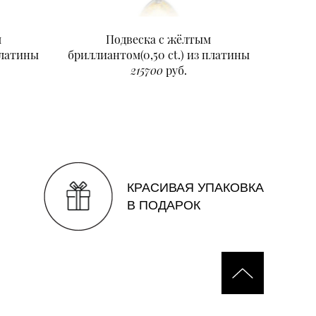
м
Подвеска с жёлтым
Подвеск
платины
бриллиантом(0,50 ct.) из платины
215700
руб.
КРАСИВАЯ УПАКОВКА
В ПОДАРОК