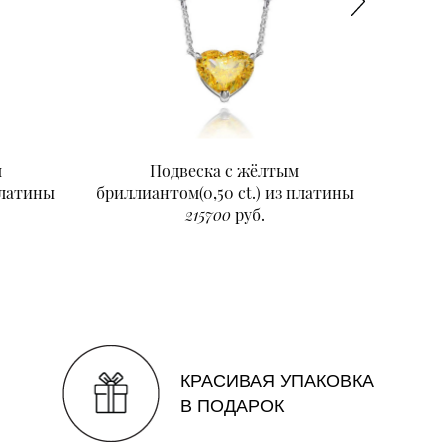
м
Подвеска с жёлтым
Подвеск
платины
бриллиантом(0,50 ct.) из платины
215700
руб.
КРАСИВАЯ УПАКОВКА
В ПОДАРОК