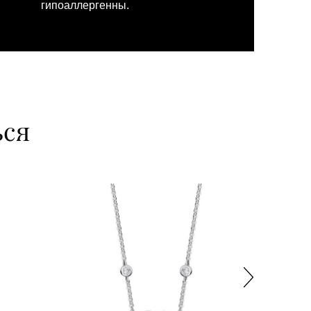
гипоаллергенны.
ься