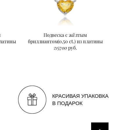
м
Подвеска с жёлтым
Подвеск
платины
бриллиантом(0,50 ct.) из платины
215700
руб.
КРАСИВАЯ УПАКОВКА
В ПОДАРОК