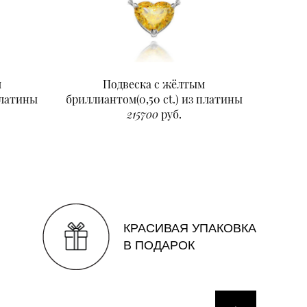
м
Подвеска с жёлтым
Подвеск
платины
бриллиантом(0,50 ct.) из платины
215700
руб.
КРАСИВАЯ УПАКОВКА
В ПОДАРОК