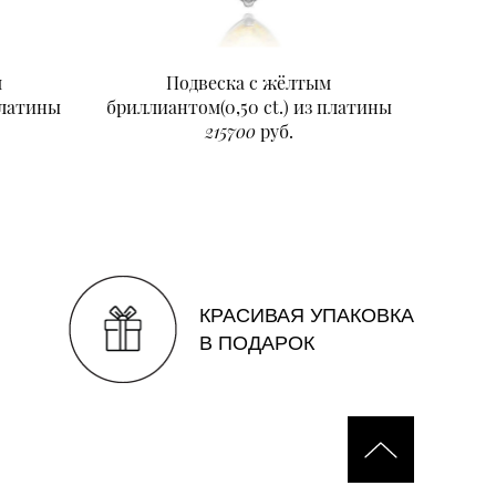
м
Подвеска с жёлтым
Подвеск
платины
бриллиантом(0,50 ct.) из платины
215700
руб.
КРАСИВАЯ УПАКОВКА
В ПОДАРОК