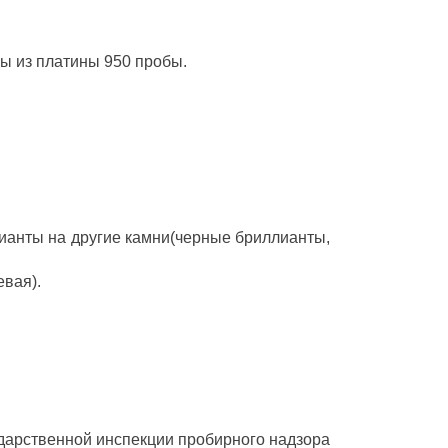
ны из платины 950 пробы.
ианты на другие камни(черные бриллианты,
евая).
ударственной инспекции пробирного надзора