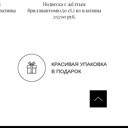
м
Подвеска с жёлтым
Подвеск
платины
бриллиантом(0,50 ct.) из платины
215700
руб.
КРАСИВАЯ УПАКОВКА
В ПОДАРОК