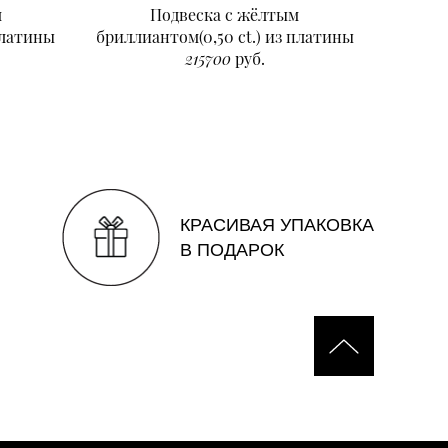
м
Подвеска с жёлтым
Подвеск
платины
бриллиантом(0,50 ct.) из платины
215700
руб.
КРАСИВАЯ УПАКОВКА
В ПОДАРОК