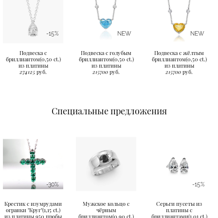
-15%
NEW
NEW
Подвеска с
Подвеска с голубым
Подвеска с жёлтым
бриллиантом(0,50 ct.)
бриллиантом(0,50 ct.)
бриллиантом(0,50 ct.)
из платины
из платины
из платины
274125
руб.
215700
руб.
215700
руб.
Специальные предложения
-30%
-15%
Крестик с изумрудами
Мужское кольцо с
Серьги пусеты из
огранки "Круг"(1,15 ct.)
чёрным
платины с
из платины 950 пробы
бриллиантом(0,90 ct.)
бриллиантами(1,01 ct.)