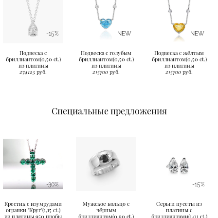
-15%
NEW
NEW
Подвеска с
Подвеска с голубым
Подвеска с жёлтым
бриллиантом(0,50 ct.)
бриллиантом(0,50 ct.)
бриллиантом(0,50 ct.)
из платины
из платины
из платины
274125
руб.
215700
руб.
215700
руб.
Специальные предложения
-30%
-15%
Крестик с изумрудами
Мужское кольцо с
Серьги пусеты из
огранки "Круг"(1,15 ct.)
чёрным
платины с
из платины 950 пробы
бриллиантом(0,90 ct.)
бриллиантами(1,01 ct.)