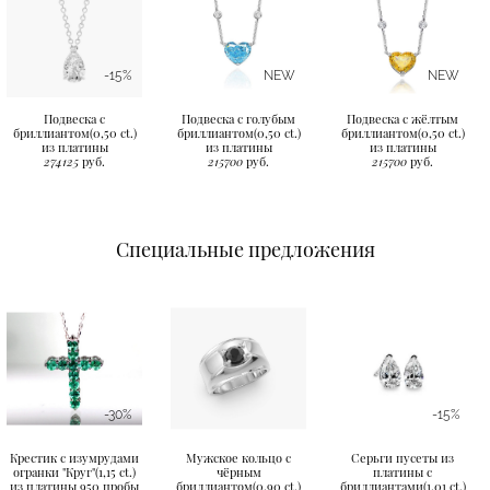
-15%
NEW
NEW
Подвеска с
Подвеска с голубым
Подвеска с жёлтым
бриллиантом(0,50 ct.)
бриллиантом(0,50 ct.)
бриллиантом(0,50 ct.)
из платины
из платины
из платины
274125
руб.
215700
руб.
215700
руб.
Специальные предложения
-30%
-15%
Крестик с изумрудами
Мужское кольцо с
Серьги пусеты из
огранки "Круг"(1,15 ct.)
чёрным
платины с
из платины 950 пробы
бриллиантом(0,90 ct.)
бриллиантами(1,01 ct.)